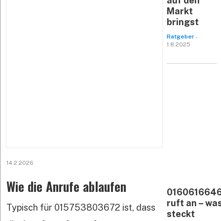
auf den
Markt
bringst
Ratgeber
-
1.8.2025
14.2.2026
Wie die Anrufe ablaufen
016061664
ruft an – wa
Typisch für 015753803672 ist, dass
steckt