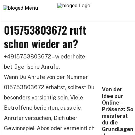
Startseite
>
015753803672 ruft schon wieder an?
015753803672 ruft
schon wieder an?
+4915753803672 – wiederholte
betrügerische Anrufe.
Wenn Du Anrufe von der Nummer
015753803672 erhältst, solltest Du
Von der
Idee zur
besonders vorsichtig sein. Viele
Online-
Betroffene berichten, dass die
Präsenz: So
meisterst
Anrufer versuchen, Dich über
du die
Gewinnspiel-Abos oder vermeintlich
Grundlagen