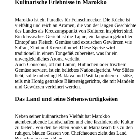
Kulinarische Erlebnisse in Marokko
Marokko ist ein Paradies für Feinschmecker. Die Küche ist
vielfältig und reich an Aromen, die von der langen Geschichte
des Landes als Kreuzungspunkt von Kulturen inspiriert sind.
Ein klassisches Gericht ist die Tajine, ein langsam gekochter
Eintopf aus Fleisch, Gemüse und exotischen Gewürzen wie
Safran, Zimt und Kreuzkümmel. Diese Speise wird
traditionell in einem Tongefäß zubereitet, was ihr ein
unvergleichliches Aroma verleiht.
Auch Couscous, oft mit Lamm, Hühnchen oder frischem
Gemüse serviert, ist ein beliebtes Nationalgericht. Wer Süßes
liebt, sollte unbedingt Baklava und Pastilla probieren – süße,
teils mit Honig getränkte Blätterteiggerichte, die mit Mandeln
und Gewürzen verfeinert werden.
Das Land und seine Sehenswürdigkeiten
Neben seiner kulinarischen Vielfalt hat Marokko
atemberaubende Landschaften und eine faszinierende Kultur
zu bieten. Von den belebten Souks in Marrakesch bis zu den
ruhigen, blauen Gassen von Chefchaouen zieht das Land
Besucher in seinen Bann.